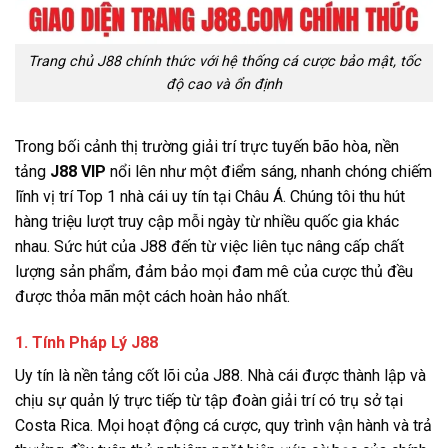
Trang chủ J88 chính thức với hệ thống cá cược bảo mật, tốc
độ cao và ổn định
Trong bối cảnh thị trường giải trí trực tuyến bão hòa, nền
tảng
J88 VIP
nổi lên như một điểm sáng, nhanh chóng chiếm
lĩnh vị trí Top 1 nhà cái uy tín tại Châu Á. Chúng tôi thu hút
hàng triệu lượt truy cập mỗi ngày từ nhiều quốc gia khác
nhau. Sức hút của J88 đến từ việc liên tục nâng cấp chất
lượng sản phẩm, đảm bảo mọi đam mê của cược thủ đều
được thỏa mãn một cách hoàn hảo nhất.
1. Tính Pháp Lý J88
Uy tín là nền tảng cốt lõi của J88. Nhà cái được thành lập và
chịu sự quản lý trực tiếp từ tập đoàn giải trí có trụ sở tại
Costa Rica. Mọi hoạt động cá cược, quy trình vận hành và trả