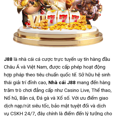
J88
là nhà cái cá cược trực tuyến uy tín hàng đầu
Châu Á và Việt Nam, được cấp phép hoạt động
hợp pháp theo tiêu chuẩn quốc tế. Sở hữu hệ sinh
thái giải trí đỉnh cao,
Nhà cái J88
mang đến hàng
trăm trò chơi đẳng cấp như Casino Live, Thể thao,
Nổ hũ, Bắn cá, Đá gà và Xổ số. Với ưu điểm giao
dịch nạp/rút siêu tốc, bảo mật tuyệt đối và dịch
vụ CSKH 24/7, đây chính là điểm đến lý tưởng cho