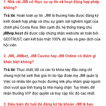
1. Nhà cái J88 có thực sự uy tín và hoạt động hợp pháp
không?
Trả lời:
Hoàn toàn uy tín. J88 là thương hiệu được đăng ký
kinh doanh hợp pháp và chịu sự giám sát nghiêm ngặt của
chính phủ Costa Rica. Bên cạnh đó, hệ thống trang chủ
j88vip.host
đã được cấp chứng nhận website an toàn bởi
GEOTRUST, cam kết bảo mật 100% dữ liệu và giao dịch của
hội viên.
2. J88, J88bet, J88 Casino hay J88 Online có điểm gì
khác biệt không?
Trả lời:
Thực chất, tất cả các từ khóa này đều cùng chỉ
chung một hệ sinh thái giải trí do tập đoàn mẹ J88 quản lý.
Việc có nhiều tên gọi hoặc đường link phụ nhằm giúp người
chơi vượt qua tình trạng bị nhà mạng chặn. Tuy nhiên, để
nhận thưởng VIP độc quyền và truy cập tốc độ cao nhất.
3. Điều kiện độ tuổi để đăng ký tài khoản J88 là bao