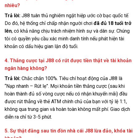
nhiêu?
Trả lời:
J88 tuân thủ nghiêm ngặt hiệp ước cờ bạc quốc tế.
Do đó, hệ thống chỉ chấp nhận người chơi
đã đủ 18 tuổi trở
lên
, có khả năng chịu trách nhiệm hình sự và dân sự. Chúng
tôi có quyền yêu cầu xác minh danh tính nếu phát hiện tài
khoản có dấu hiệu gian lận độ tuổi.
4. Thắng cược tại J88 có rút được tiền thật về tài khoản
ngân hàng không?
Trả lời:
Chắc chắn 100%. Tiêu chí hoạt động của J88 là
“Nạp nhanh – Rút lẹ”. Mọi khoản tiền thắng cược (sau khi
hoàn thành đủ số vòng cược nếu có nhận khuyến mãi) đều
được rút thẳng về thẻ ATM chính chủ của bạn với tỷ lệ 1:1,
không qua trung gian và hoàn toàn không mất phí. Giao dịch
diễn ra chỉ từ 3-5 phút.
5. Sự thật đằng sau tin đồn nhà cái J88 lừa đảo, khóa tài