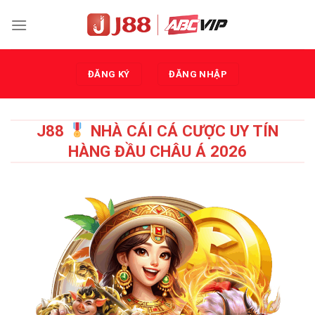
Skip
to
content
ĐĂNG KÝ
ĐĂNG NHẬP
J88
NHÀ CÁI CÁ CƯỢC UY TÍN
HÀNG ĐẦU CHÂU Á 2026