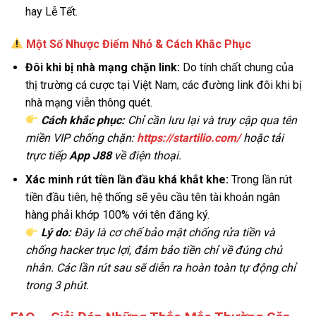
hay Lễ Tết.
Một Số Nhược Điểm Nhỏ & Cách Khắc Phục
Đôi khi bị nhà mạng chặn link:
Do tính chất chung của
thị trường cá cược tại Việt Nam, các đường link đôi khi bị
nhà mạng viễn thông quét.
Cách khắc phục:
Chỉ cần lưu lại và truy cập qua tên
miền VIP chống chặn:
https://startilio.com/
hoặc tải
trực tiếp
App J88
về điện thoại.
Xác minh rút tiền lần đầu khá khắt khe:
Trong lần rút
tiền đầu tiên, hệ thống sẽ yêu cầu tên tài khoản ngân
hàng phải khớp 100% với tên đăng ký.
Lý do:
Đây là cơ chế bảo mật chống rửa tiền và
chống hacker trục lợi, đảm bảo tiền chỉ về đúng chủ
nhân. Các lần rút sau sẽ diễn ra hoàn toàn tự động chỉ
trong 3 phút.