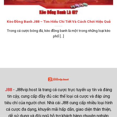
Kèo Đồng Banh J88 – Tìm Hiểu Chi Tiết Và Cách Chơi Hiệu Quả
Trong cá cược bóng đá, kèo đồng banh là một trong những loại kèo
phổ [...]
J88
- J88vip.host là trang cá cược trực tuyến uy tín và đáng
tin cậy, cung cấp đầy đủ các thể loại cá cược và đáp ứng
tiêu chí của người chơi. Nhà cái J88 cung cấp nhiều loại hình
cá cược đa dạng, khuyến mãi hấp dẫn, giao diện thân thiện,
dễ sử dụng và đội ngũ hỗ trợ khách hàng chuyên nghiệp