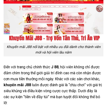
Khuyến mãi J88 nổi bật với nhiều ưu đãi dành cho thành viên
mới và hội viên lâu năm
Đến với trang chủ chính thức
J 88
, hội viên không chỉ được
đắm chìm trong thế giới giải trí đỉnh cao mà còn nhận được
cơn mưa tiền thưởng mỗi ngày. Khác với các sân chơi khác,
khuyến mãi J88
luôn được đánh giá là “chịu chơi” với giá trị
siêu khủng và điều kiện vòng cược cực thấp. Dưới đây là
các sự kiện “tiền về đầy túi” mà bạn tuyệt đối không thể bỏ
lỡ: