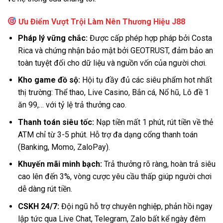
Ưu Điểm Vượt Trội Làm Nên Thương Hiệu J88
Pháp lý vững chắc:
Được cấp phép hợp pháp bởi Costa
Rica và chứng nhận bảo mật bởi GEOTRUST, đảm bảo an
toàn tuyệt đối cho dữ liệu và nguồn vốn của người chơi.
Kho game đồ sộ:
Hội tụ đầy đủ các siêu phẩm hot nhất
thị trường: Thể thao, Live Casino, Bắn cá, Nổ hũ, Lô đề 1
ăn 99,… với tỷ lệ trả thưởng cao.
Thanh toán siêu tốc:
Nạp tiền mất 1 phút, rút tiền về thẻ
ATM chỉ từ 3-5 phút. Hỗ trợ đa dạng cổng thanh toán
(Banking, Momo, ZaloPay).
Khuyến mãi minh bạch:
Trả thưởng rõ ràng, hoàn trả siêu
cao lên đến 3%, vòng cược yêu cầu thấp giúp người chơi
dễ dàng rút tiền.
CSKH 24/7:
Đội ngũ hỗ trợ chuyên nghiệp, phản hồi ngay
lập tức qua Live Chat, Telegram, Zalo bất kể ngày đêm