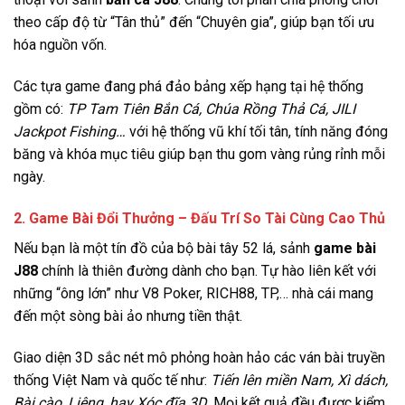
theo cấp độ từ “Tân thủ” đến “Chuyên gia”, giúp bạn tối ưu
hóa nguồn vốn.
Các tựa game đang phá đảo bảng xếp hạng tại hệ thống
gồm có:
TP Tam Tiên Bắn Cá, Chúa Rồng Thả Cá, JILI
Jackpot Fishing…
với hệ thống vũ khí tối tân, tính năng đóng
băng và khóa mục tiêu giúp bạn thu gom vàng rủng rỉnh mỗi
ngày.
2. Game Bài Đổi Thưởng – Đấu Trí So Tài Cùng Cao Thủ
Nếu bạn là một tín đồ của bộ bài tây 52 lá, sảnh
game bài
J88
chính là thiên đường dành cho bạn. Tự hào liên kết với
những “ông lớn” như V8 Poker, RICH88, TP,… nhà cái mang
đến một sòng bài ảo nhưng tiền thật.
Giao diện 3D sắc nét mô phỏng hoàn hảo các ván bài truyền
thống Việt Nam và quốc tế như:
Tiến lên miền Nam, Xì dách,
Bài cào, Liêng, hay Xóc đĩa 3D
. Mọi kết quả đều được kiểm