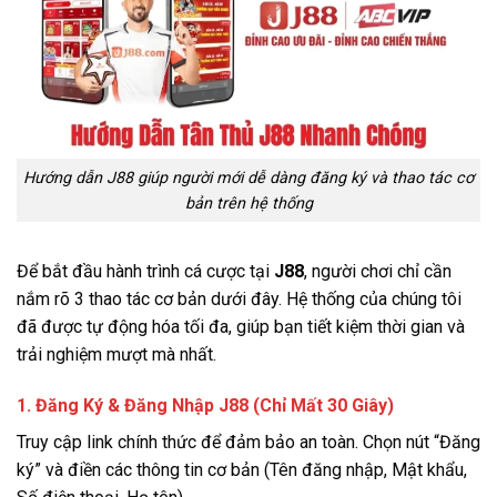
Hướng dẫn J88 giúp người mới dễ dàng đăng ký và thao tác cơ
bản trên hệ thống
Để bắt đầu hành trình cá cược tại
J88
, người chơi chỉ cần
nắm rõ 3 thao tác cơ bản dưới đây. Hệ thống của chúng tôi
đã được tự động hóa tối đa, giúp bạn tiết kiệm thời gian và
trải nghiệm mượt mà nhất.
1. Đăng Ký & Đăng Nhập J88 (Chỉ Mất 30 Giây)
Truy cập link chính thức để đảm bảo an toàn. Chọn nút “Đăng
ký” và điền các thông tin cơ bản (Tên đăng nhập, Mật khẩu,