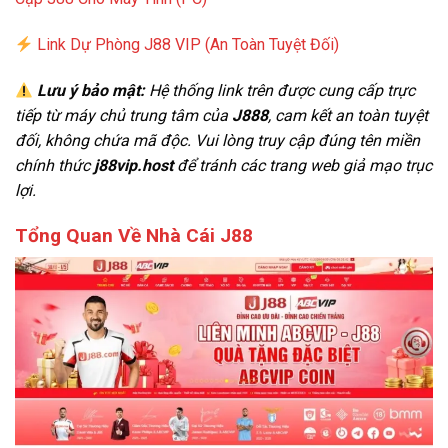
Link Dự Phòng J88 VIP (An Toàn Tuyệt Đối)
Lưu ý bảo mật:
Hệ thống link trên được cung cấp trực
tiếp từ máy chủ trung tâm của
J888
, cam kết an toàn tuyệt
đối, không chứa mã độc. Vui lòng truy cập đúng tên miền
chính thức
j88vip.host
để tránh các trang web giả mạo trục
lợi.
Tổng Quan Về Nhà Cái J88